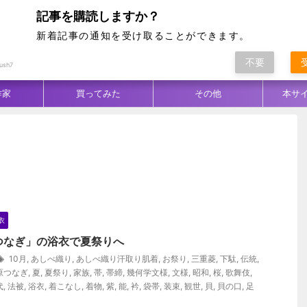
記事を購読しますか？
新着記事の通知を受け取ることができます。
不要
ム別
テクニック
生地／柄
コーデ
ush7
作家
買ってみた
その他
本サ
衣
つなぎ」の浴衣で夏祭りへ
10月
,
あしべ織り
,
あしべ織り汗取り肌着
,
お祭り
,
三重菱
,
下駄
,
伝統
,
原つなぎ
,
夏
,
夏祭り
,
家族
,
帯
,
帯締
,
幾何学文様
,
文様
,
昭和
,
桜
,
歌舞伎
,
代
,
法被
,
浴衣
,
着こなし
,
着物
,
紫
,
能
,
衿
,
袋帯
,
装束
,
観世
,
貝
,
貝の口
,
足