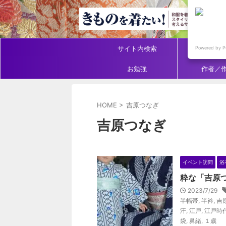
サイト内検索
アイテ
Powered by P
お勉強
作者／
HOME
>
吉原つなぎ
吉原つなぎ
イベント訪問
浴
粋な「吉原
2023/7/29
半幅帯
,
半衿
,
吉
汗
,
江戸
,
江戸時
袋
,
鼻緒
,
１歳