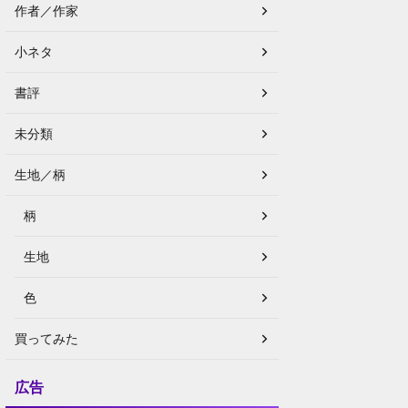
作者／作家
小ネタ
書評
未分類
生地／柄
柄
生地
色
買ってみた
広告