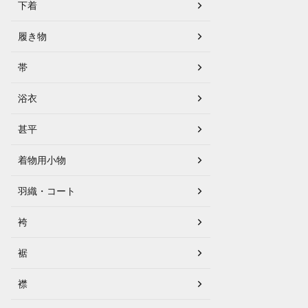
下着
履き物
帯
浴衣
甚平
着物用小物
羽織・コート
袴
裾
襟