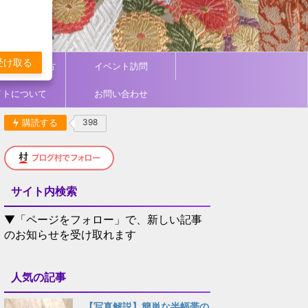
受け取る
ィネート／着方
イベント訪問
イトについて
お問い合わせ
購読する
398
サイト内検索
▼「ページをフォロー」で、新しい記事
のお知らせを受け取れます
人気の記事
【写真解説】簡単な半幅帯の