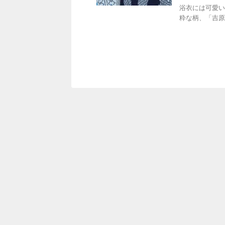
浴衣には可愛い
粋な柄、「吉原