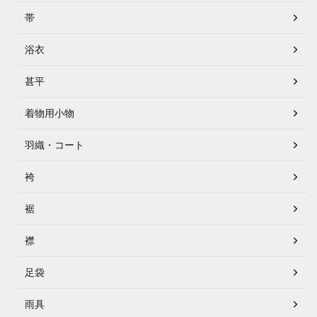
帯
浴衣
甚平
着物用小物
羽織・コート
袴
裾
襟
足袋
雨具