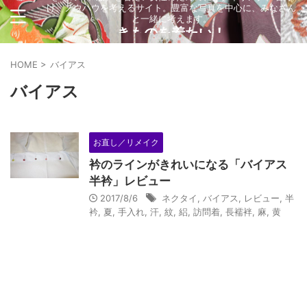
け、ノウハウを考えるサイト。豊富な写真を中心に、みなさん
と一緒に考えます。
きものを着たい！
HOME
>
バイアス
バイアス
お直し／リメイク
衿のラインがきれいになる「バイアス
半衿」レビュー
2017/8/6
ネクタイ
,
バイアス
,
レビュー
,
半
衿
,
夏
,
手入れ
,
汗
,
紋
,
絽
,
訪問着
,
長襦袢
,
麻
,
黄